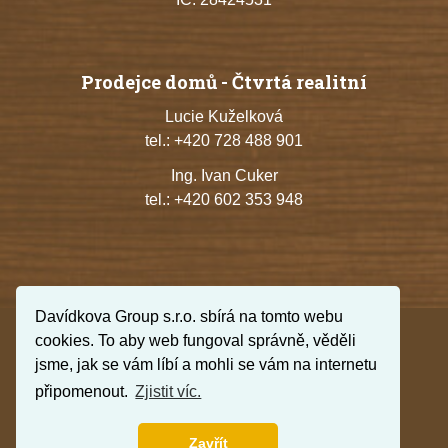
Prodejce domů - Čtvrtá realitní
Lucie Kuželková
tel.:
+420 728 488 901
Ing. Ivan Cuker
tel.:
+420 602 353 948
Davídkova Group s.r.o. sbírá na tomto webu
cookies. To aby web fungoval správně, věděli
jsme, jak se vám líbí a mohli se vám na internetu
připomenout.
Zjistit víc.
© Všechna práva vyhrazena, Davídkova Group s.r.o.
Zavřít