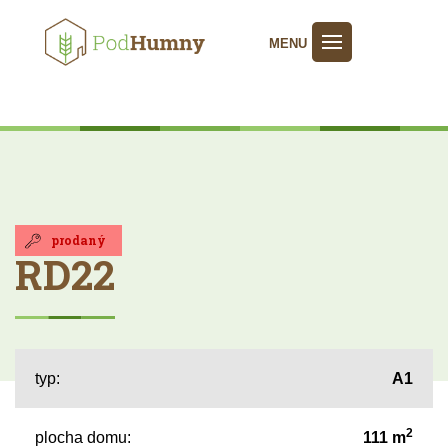
MENU
prodaný
RD22
typ:
A1
2
plocha domu:
111 m