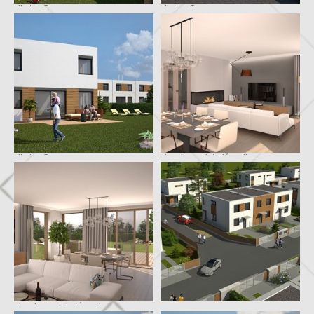
vila typ C
vila typ C
vila typ C
vizualizace interiéru vily
vizualizace interiéru vily