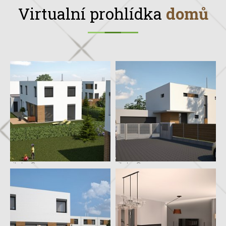
Virtualní prohlídka
domů
vila typ C
vila typ C