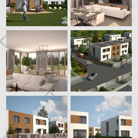
vila typ C
vizualizace interiéru vily
vizualizace interiéru vily