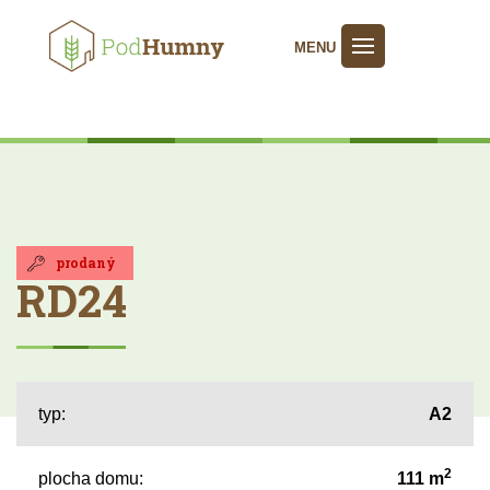
MENU
prodaný
RD24
typ:
A2
2
plocha domu:
111 m