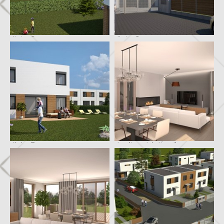
vila typ C
vila typ C
vila typ C
vizualizace interiéru vily