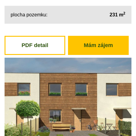
2
plocha pozemku:
231 m
PDF detail
Mám zájem