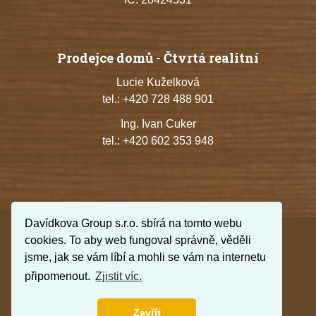
Prodejce domů - Čtvrtá realitní
Lucie Kuželková
tel.:
+420 728 488 901
Ing. Ivan Cuker
tel.:
+420 602 353 948
Davídkova Group s.r.o. sbírá na tomto webu
cookies. To aby web fungoval správně, věděli
jsme, jak se vám líbí a mohli se vám na internetu
připomenout.
Zjistit víc.
© Všechna práva vyhrazena, Davídkova Group s.r.o.
Zavřít