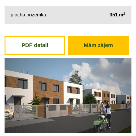
2
plocha pozemku:
351 m
PDF detail
Mám zájem