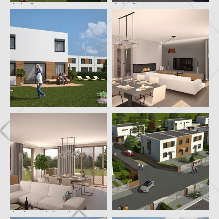
vila typ C
vila typ C
vila typ C
vizualizace interiéru vily
vizualizace interiéru vily