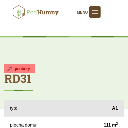
MENU
prodaný
RD31
typ:
A1
2
plocha domu:
111 m